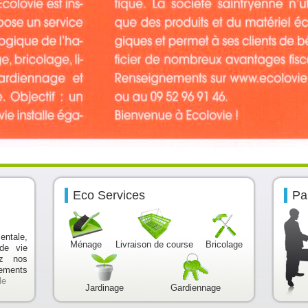
Eco Services
Pa
ntale,
Ménage
Livraison de course
Bricolage
de vie
ez nos
gements
le
Jardinage
Gardiennage